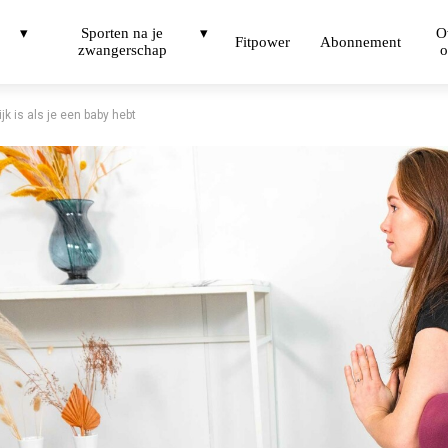
Sporten na je
O
Fitpower
Abonnement
zwangerschap
o
k is als je een baby hebt