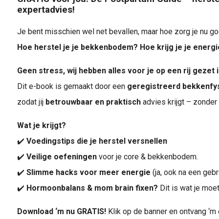
expertadvies!
Je bent misschien wel net bevallen, maar hoe zorg je nu g
Hoe herstel je je bekkenbodem? Hoe krijg je je energ
Geen stress, wij hebben alles voor je op een rij gezet
Dit e-book is gemaakt door een
geregistreerd bekkenfys
zodat jij
betrouwbaar en praktisch
advies krijgt – zonder
Wat je krijgt?
✔️
Voedingstips die je herstel versnellen
✔️
Veilige oefeningen
voor je core & bekkenbodem.
✔️
Slimme hacks voor meer energie
(ja, ook na een gebr
✔️
Hormoonbalans & mom brain fixen?
Dit is wat je moe
Download ‘m nu GRATIS!
Klik op de banner en ontvang ‘m di