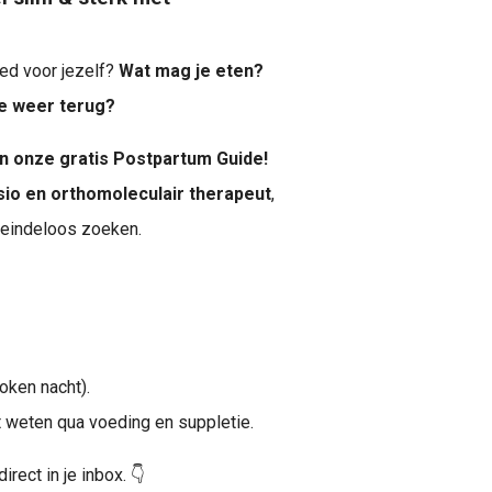
oed voor jezelf?
Wat mag je eten?
ie weer terug?
 in onze gratis Postpartum Guide!
io en orthomoleculair therapeut
,
 eindeloos zoeken.
oken nacht).
t weten qua voeding en suppletie.
rect in je inbox. 👇