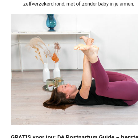
zelfverzekerd rond, met of zonder baby in je armen.
GRATIS voor jou: Dé Postpartum Guide – herste