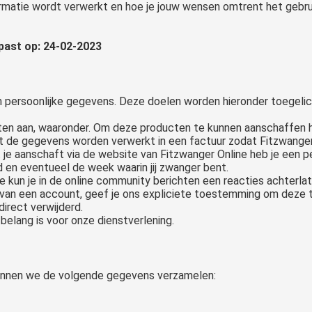
rmatie wordt verwerkt en hoe je jouw wensen omtrent het gebru
epast op: 24-02-2023
n persoonlijke gegevens. Deze doelen worden hieronder toegelic
cten aan, waaronder. Om deze producten te kunnen aanschaffen
at de gegevens worden verwerkt in een factuur zodat Fitzwanger
 je aanschaft via de website van Fitzwanger Online heb je een p
 en eventueel de week waarin jij zwanger bent.
ne kun je in de online community berichten een reacties achterl
n van een account, geef je ons expliciete toestemming om deze t
irect verwijderd.
belang is voor onze dienstverlening.
kunnen we de volgende gegevens verzamelen: