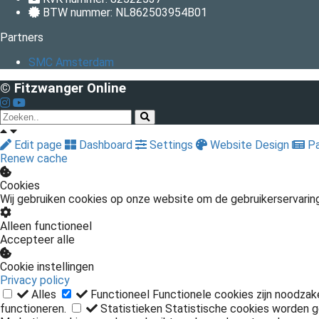
BTW nummer: NL862503954B01
Partners
SMC Amsterdam
© Fitzwanger Online
Edit page
Dashboard
Settings
Website Design
Pa
Renew cache
Cookies
Wij gebruiken cookies op onze website om de gebruikerservarin
Alleen functioneel
Accepteer alle
Cookie instellingen
Privacy policy
Alles
Functioneel
Functionele cookies zijn noodzak
functioneren.
Statistieken
Statistische cookies worden g