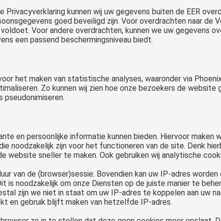
e Privacyverklaring kunnen wij uw gegevens buiten de EER overdra
soonsgegevens goed beveiligd zijn. Voor overdrachten naar de V
eld voldoet. Voor andere overdrachten, kunnen we uw gegevens 
vens een passend beschermingsniveau biedt.
oor het maken van statistische analyses, waaronder via Phoenix
timaliseren. Zo kunnen wij zien hoe onze bezoekers de website 
s pseudonimiseren.
evante en persoonlijke informatie kunnen bieden. Hiervoor maken 
ie noodzakelijk zijn voor het functioneren van de site. Denk hier
de website sneller te maken. Ook gebruiken wij analytische cook
uur van de (browser)sessie. Bovendien kan uw IP-adres worden
it is noodzakelijk om onze Diensten op de juiste manier te behe
stal zijn we niet in staat om uw IP-adres te koppelen aan uw na
kt en gebruik blijft maken van hetzelfde IP-adres.
browser zo in te stellen dat deze geen cookies meer opslaat. Daa