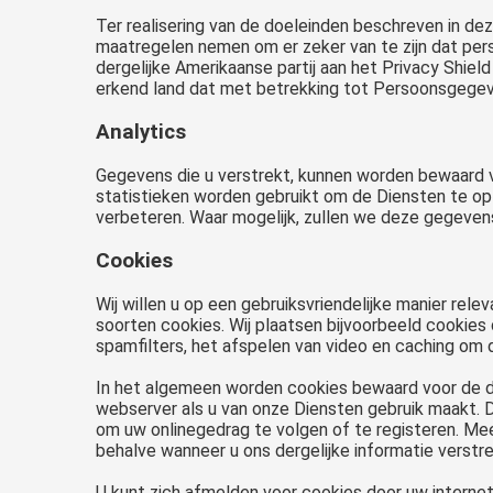
Ter realisering van de doeleinden beschreven in dez
maatregelen nemen om er zeker van te zijn dat per
dergelijke Amerikaanse partij aan het Privacy Shi
erkend land dat met betrekking tot Persoonsgege
Analytics
Gegevens die u verstrekt, kunnen worden bewaard v
statistieken worden gebruikt om de Diensten te op
verbeteren. Waar mogelijk, zullen we deze gegeven
Cookies
Wij willen u op een gebruiksvriendelijke manier rel
soorten cookies. Wij plaatsen bijvoorbeeld cookies d
spamfilters, het afspelen van video en caching om 
In het algemeen worden cookies bewaard voor de d
webserver als u van onze Diensten gebruik maakt. D
om uw onlinegedrag te volgen of te registeren. Mee
behalve wanneer u ons dergelijke informatie verstre
U kunt zich afmelden voor cookies door uw internet