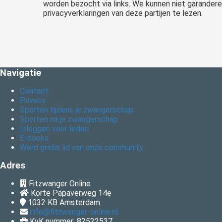
worden bezocht via links. We kunnen niet garander
privacyverklaringen van deze partijen te lezen.
Navigatie
Contact
Privacy
Sporten tijdens je zwangerschap
Sporten na je zwangerschap
Inloggen voor leden
E-books
Word gratis lid van onze community
Adres
Fitzwanger Online
Korte Papaverweg 14e
1032 KB
Amsterdam
info@fitzwanger-online.nl
KvK nummer: 82522537