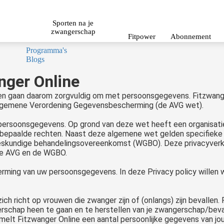
Sporten na je
zwangerschap
Fitpower
Abonnement
Programma's
Blogs
nger Online
 en gaan daarom zorgvuldig om met persoonsgegevens. Fitzwanger 
 Algemene Verordening Gegevensbescherming (de AVG wet).
 persoonsgegevens. Op grond van deze wet heeft een organisa
 bepaalde rechten. Naast deze algemene wet gelden specifieke 
eskundige behandelingsovereenkomst (WGBO). Deze privacyverkl
 de AVG en de WGBO.
rming van uw persoonsgegevens. In deze Privacy policy willen 
ich richt op vrouwen die zwanger zijn of (onlangs) zijn bevallen.
erschap heen te gaan en te herstellen van je zwangerschap/beval
elt Fitzwanger Online een aantal persoonlijke gegevens van jou.