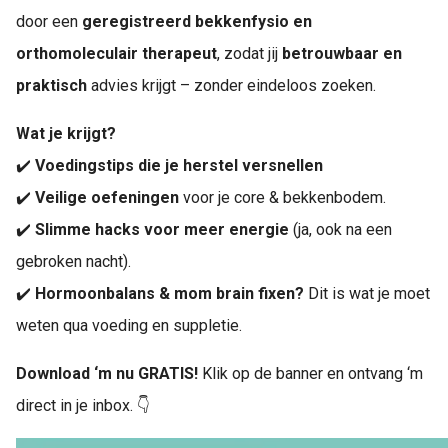
door een
geregistreerd bekkenfysio en
orthomoleculair therapeut
, zodat jij
betrouwbaar en
praktisch
advies krijgt – zonder eindeloos zoeken.
Wat je krijgt?
✔️
Voedingstips die je herstel versnellen
✔️
Veilige oefeningen
voor je core & bekkenbodem.
✔️
Slimme hacks voor meer energie
(ja, ook na een
gebroken nacht).
✔️
Hormoonbalans & mom brain fixen?
Dit is wat je moet
weten qua voeding en suppletie.
Download ‘m nu GRATIS!
Klik op de banner en ontvang ‘m
direct in je inbox. 👇