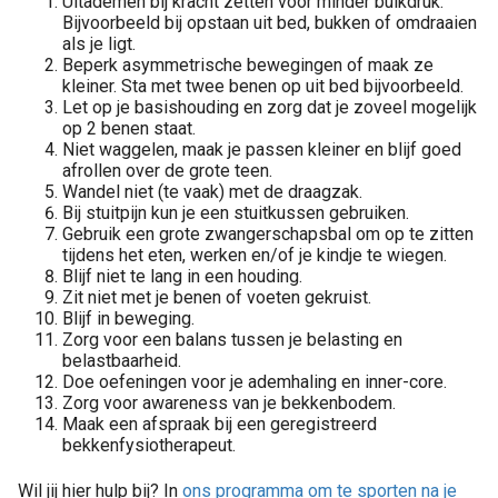
Uitademen bij kracht zetten voor minder buikdruk.
Bijvoorbeeld bij opstaan uit bed, bukken of omdraaien
als je ligt.
Beperk asymmetrische bewegingen of maak ze
kleiner. Sta met twee benen op uit bed bijvoorbeeld.
Let op je basishouding en zorg dat je zoveel mogelijk
op 2 benen staat.
Niet waggelen, maak je passen kleiner en blijf goed
afrollen over de grote teen.
Wandel niet (te vaak) met de draagzak.
Bij stuitpijn kun je een stuitkussen gebruiken.
Gebruik een grote zwangerschapsbal om op te zitten
tijdens het eten, werken en/of je kindje te wiegen.
Blijf niet te lang in een houding.
Zit niet met je benen of voeten gekruist.
Blijf in beweging.
Zorg voor een balans tussen je belasting en
belastbaarheid.
Doe oefeningen voor je ademhaling en inner-core.
Zorg voor awareness van je bekkenbodem.
Maak een afspraak bij een geregistreerd
bekkenfysiotherapeut.
Wil jij hier hulp bij? In
ons programma om te sporten na je