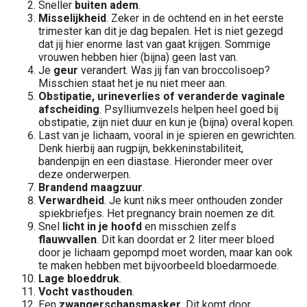
Sneller
buiten adem
.
Misselijkheid
. Zeker in de ochtend en in het eerste
trimester kan dit je dag bepalen. Het is niet gezegd
dat jij hier enorme last van gaat krijgen. Sommige
vrouwen hebben hier (bijna) geen last van.
Je
geur
verandert. Was jij fan van broccolisoep?
Misschien staat het je nu niet meer aan.
Obstipatie, urineverlies of veranderde vaginale
afscheiding
. Psylliumvezels helpen heel goed bij
obstipatie, zijn niet duur en kun je (bijna) overal kopen.
Last van je lichaam, vooral in je spieren en gewrichten.
Denk hierbij aan rugpijn, bekkeninstabiliteit,
bandenpijn en een diastase. Hieronder meer over
deze onderwerpen.
Brandend maagzuur
.
Verwardheid
. Je kunt niks meer onthouden zonder
spiekbriefjes. Het pregnancy brain noemen ze dit.
Snel
licht in je hoofd
en misschien zelfs
flauwvallen
. Dit kan doordat er 2 liter meer bloed
door je lichaam gepompd moet worden, maar kan ook
te maken hebben met bijvoorbeeld bloedarmoede.
Lage bloeddruk
.
Vocht
vasthouden
.
Een
zwangerschapsmasker
. Dit komt door