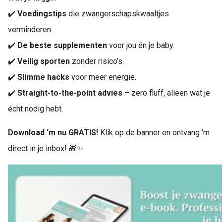
✔️
Voedingstips
die zwangerschapskwaaltjes
verminderen.
✔️
De beste supplementen
voor jou én je baby.
✔️
Veilig sporten
zonder risico’s.
✔️
Slimme hacks
voor meer energie.
✔️
Straight-to-the-point advies
– zero fluff, alleen wat je
écht nodig hebt.
Download ‘m nu GRATIS!
Klik op de banner en ontvang ‘m
direct in je inbox! 🎁✨